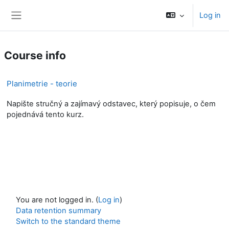
Skip to main content
Log in
Side panel
Course info
Planimetrie - teorie
Napište stručný a zajímavý odstavec, který popisuje, o čem
pojednává tento kurz.
You are not logged in. (
Log in
)
Data retention summary
Switch to the standard theme