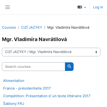
Skip to main content
Log in
Side panel
Courses
CIZÍ JAZYKY
Mgr. Vladimíra Navrátilová
Mgr. Vladimíra Navrátilová
Course categories
Search courses
Search courses
Alimentation
France - présidentielle 2017
Compétition: Présentation d´un texte littéraire 2017
Šablony FRJ